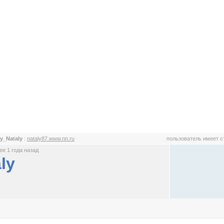
ly_Nataly
:
nataly87.www.nn.ru
пользователь имеет 
е 1 года назад
ly