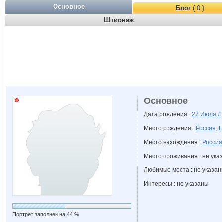
Основное
Блог
( 0 )
Шпионаж
Основное
Дата рождения :
27 Июля
Л
Место рождения :
Россия
,
Н
Место нахождения :
Россия
Место проживания : не ука
Любимые места : не указа
Интересы : не указаны
Портрет заполнен на 44 %