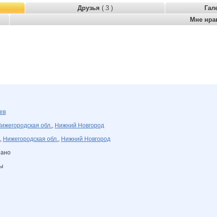
Друзья
( 3 )
Гал
Мне нра
ев
ижегородская обл.
,
Нижний Новгород
,
Нижегородская обл.
,
Нижний Новгород
зано
ны