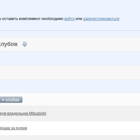
ы оставить комплимент необходимо
войти
или
зарегистрироваться
 клубов
т в
клубах
рум владельцев Mitsubishi
вушка за рулем