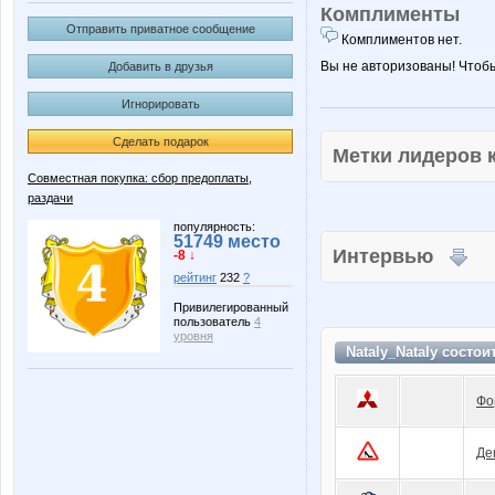
Комплименты
Отправить приватное сообщение
Комплиментов нет.
Вы не авторизованы! Чтоб
Добавить в друзья
Игнорировать
Сделать подарок
Метки лидеров
Совместная покупка: сбор предоплаты,
раздачи
популярность:
51749 место
Интервью
-8 ↓
рейтинг
232
?
Привилегированный
пользователь
4
уровня
Nataly_Nataly состои
Фо
Де