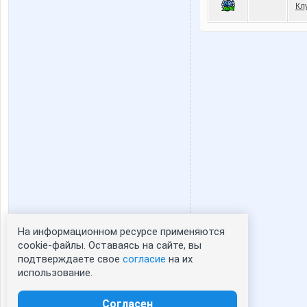
Кл
На информационном ресурсе применяются
Статистика портрета:
cookie-файлы. Оставаясь на сайте, вы
подтверждаете свое
согласие
на их
сейчас просматривают портрет - 0
использование.
зарегистрированные пользователи
посетившие портрет за 7 дней - 0
Согласен